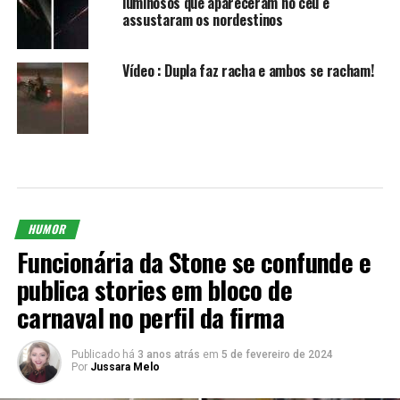
luminosos que apareceram no céu e
assustaram os nordestinos
Vídeo : Dupla faz racha e ambos se racham!
HUMOR
Funcionária da Stone se confunde e
publica stories em bloco de
carnaval no perfil da firma
Publicado há
3 anos atrás
em
5 de fevereiro de 2024
Por
Jussara Melo