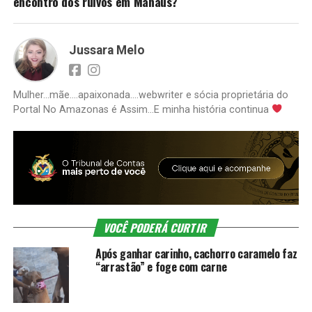
encontro dos ruivos em Manaus?
Jussara Melo
Mulher...mãe....apaixonada....webwriter e sócia proprietária do
Portal No Amazonas é Assim...E minha história continua
VOCÊ PODERÁ CURTIR
Após ganhar carinho, cachorro caramelo faz
“arrastão” e foge com carne