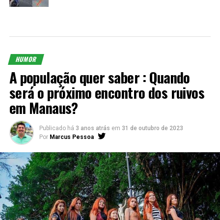
HUMOR
A população quer saber : Quando
será o próximo encontro dos ruivos
em Manaus?
Publicado há
3 anos atrás
em
31 de outubro de 2023
Por
Marcus Pessoa