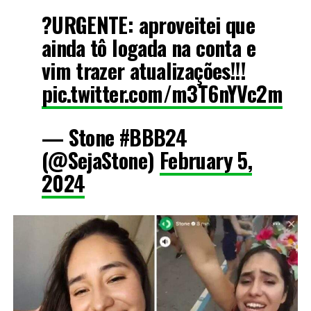
?URGENTE: aproveitei que
ainda tô logada na conta e
vim trazer atualizações!!!
pic.twitter.com/m3T6nYVc2m
— Stone #BBB24
(@SejaStone)
February 5,
2024