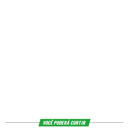
VOCÊ PODERÁ CURTIR
Projeto de Manaus é um dos vencedores do
programa “Educar para Transformar”, do
Instituto MRV
VOTE NA GENTE NO IBEST – NO AMAZONAS É ASSIM