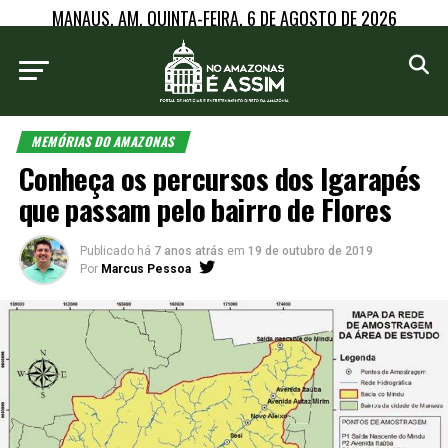
MANAUS, AM, QUINTA-FEIRA, 6 DE AGOSTO DE 2026
MEMÓRIAS DO AMAZONAS
Conheça os percursos dos Igarapés
que passam pelo bairro de Flores
Publicado há
7 anos atrás
em
19 de outubro de 2019
Por
Marcus Pessoa