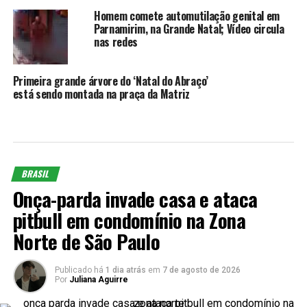
Homem comete automutilação genital em
Parnamirim, na Grande Natal; Vídeo circula
nas redes
Primeira grande árvore do ‘Natal do Abraço’
está sendo montada na praça da Matriz
BRASIL
Onça-parda invade casa e ataca
pitbull em condomínio na Zona
Norte de São Paulo
Publicado há
1 dia atrás
em
7 de agosto de 2026
Por
Juliana Aguirre