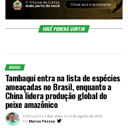
VOCÊ PODERÁ CURTIR
BRASIL
Tambaqui entra na lista de espécies
ameaçadas no Brasil, enquanto a
China lidera produção global do
peixe amazônico
Publicado há
2 dias atrás
em
6 de agosto de 2026
Por
Marcus Pessoa