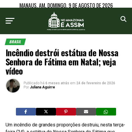
MANAUS, AM, DOMINGO, 9 DE AGOSTO DE 2026
BRASIL
Incêndio destrói estátua de Nossa
Senhora de Fátima em Natal; veja
vídeo
Publicado há
6 meses atrás
em
24 de fevereiro de 2026
Por
Juliana Aguirre
Um incêndio de grandes proporções destruiu, nesta terça-
feira (24), a estátua de Nossa Senhora de Fátima que