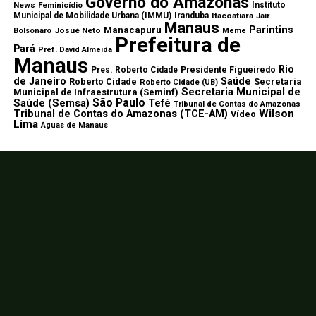
Governo do Amazonas
News
Feminicídio
Instituto
Municipal de Mobilidade Urbana (IMMU)
Iranduba
Itacoatiara
Jair
Manaus
Parintins
Manacapuru
Josué Neto
Bolsonaro
Meme
Prefeitura de
Pará
Pref. David Almeida
Manaus
Rio
Pres. Roberto Cidade
Presidente Figueiredo
de Janeiro
Saúde
Roberto Cidade
Secretaria
Roberto Cidade (UB)
Secretaria Municipal de
Municipal de Infraestrutura (Seminf)
São Paulo
Saúde (Semsa)
Tefé
Tribunal de Contas do Amazonas
Wilson
Tribunal de Contas do Amazonas (TCE-AM)
Vídeo
Lima
Águas de Manaus