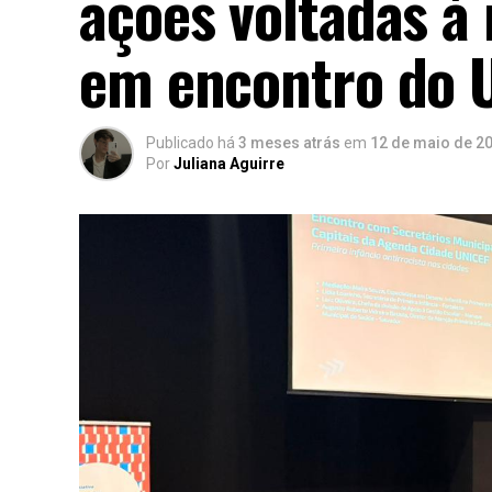
ações voltadas à 
em encontro do U
Publicado há
3 meses atrás
em
12 de maio de 2
Por
Juliana Aguirre