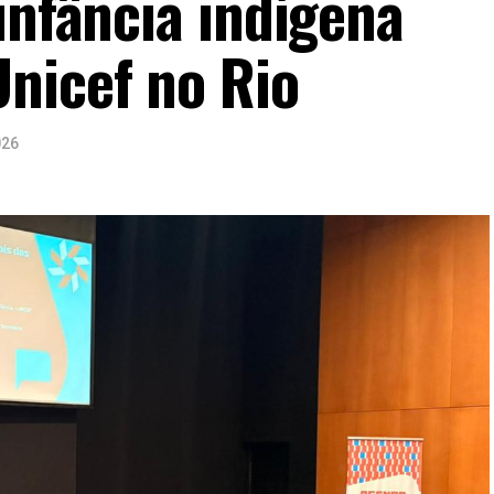
infância indígena
nicef no Rio
026