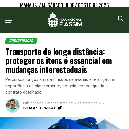
MANAUS, AM, SÁBADO, 8 DE AGOSTO DE 2026
CURIOSIDADES
Transporte de longa distância:
proteger os itens é essencial em
mudanças interestaduais
Percursos longos ampliam riscos de avarias e reforçam a
importância de planejamento, embalagem adequada e
contrato detalhado.
Publicado há
5 meses atrás
em
2 de março de 2026
Por
Marcus Pessoa