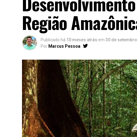
Desenvolvimento
Região Amazônic
Publicado há
10 meses atrás
em
30 de setembro
Por
Marcus Pessoa