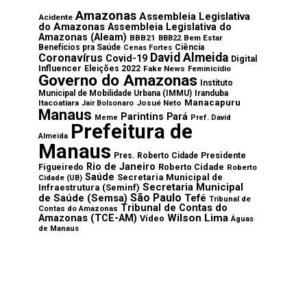
Amazonas
Assembleia Legislativa
Acidente
do Amazonas
Assembleia Legislativa do
Amazonas (Aleam)
BBB21
Bem Estar
BBB22
Benefícios pra Saúde
Ciência
Cenas Fortes
David Almeida
Coronavírus
Covid-19
Digital
Influencer
Eleições 2022
Fake News
Feminicídio
Governo do Amazonas
Instituto
Municipal de Mobilidade Urbana (IMMU)
Iranduba
Manacapuru
Itacoatiara
Josué Neto
Jair Bolsonaro
Manaus
Parintins
Pará
Meme
Pref. David
Prefeitura de
Almeida
Manaus
Pres. Roberto Cidade
Presidente
Rio de Janeiro
Roberto Cidade
Figueiredo
Roberto
Saúde
Secretaria Municipal de
Cidade (UB)
Secretaria Municipal
Infraestrutura (Seminf)
São Paulo
de Saúde (Semsa)
Tefé
Tribunal de
Tribunal de Contas do
Contas do Amazonas
Wilson Lima
Amazonas (TCE-AM)
Vídeo
Águas
de Manaus