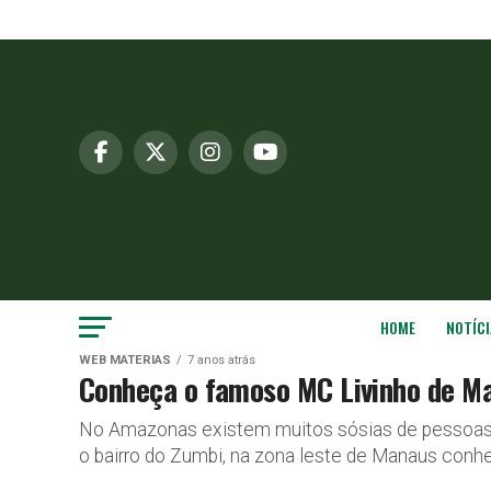
HOME
NOTÍCI
WEB MATÉRIAS
7 anos atrás
Conheça o famoso MC Livinho de M
No Amazonas existem muitos sósias de pessoas 
o bairro do Zumbi, na zona leste de Manaus conhec