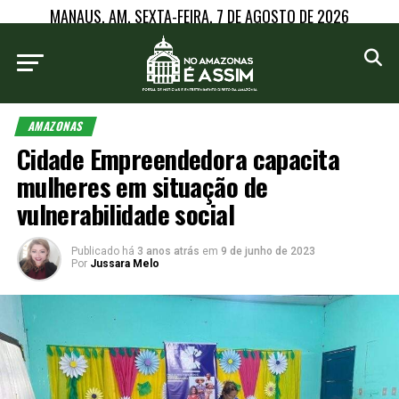
MANAUS, AM, SEXTA-FEIRA, 7 DE AGOSTO DE 2026
AMAZONAS
Cidade Empreendedora capacita
mulheres em situação de
vulnerabilidade social
Publicado há
3 anos atrás
em
9 de junho de 2023
Por
Jussara Melo