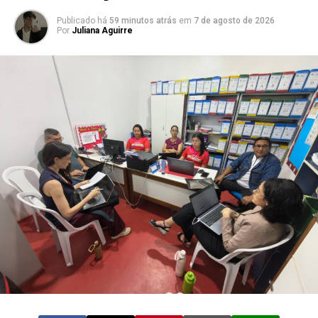
Publicado há
59 minutos atrás
em
7 de agosto de 2026
Por
Juliana Aguirre