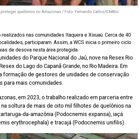
a proteger quelônios no Amazonas / Foto: Fernando Carlos/ICMBio
 realizados nas comunidades Itaquera e Xixuaú. Cerca de 40
lidades, participaram. Assim, a WCS inicia o primeiro ciclo
ias de desova nesta área protegida.
munidades do Parque Nacional do Jaú, nove na Resex Rio
a Resex do Lago do Capanã Grande, no Rio Madeira. Em
 a formação de gestores de unidades de conservação
os para mais comunidades.
zonas, em 2023, o trabalho realizado em parceria entre
 soltura de mais de oito mil filhotes de quelônios na
 tartaruga-da-amazônia (Podocnemis expansa), iaçá
is erythrocephala) e tracajá (Podocnemis unifilis).