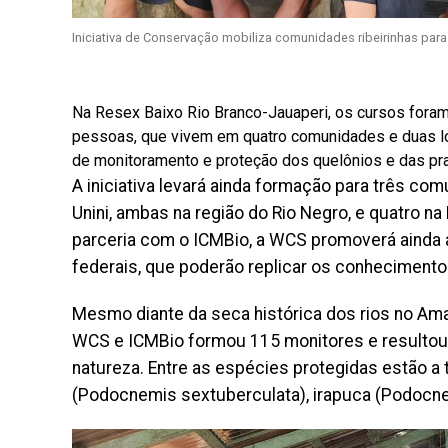
Iniciativa de Conservação mobiliza comunidades ribeirinhas par
Na Resex Baixo Rio Branco-Jauaperi, os cursos foram
pessoas, que vivem em quatro comunidades e duas loca
de monitoramento e proteção dos quelônios e das pra
A iniciativa levará ainda formação para três co
Unini, ambas na região do Rio Negro, e quatro n
parceria com o ICMBio, a WCS promoverá ainda
federais, que poderão replicar os conheciment
Mesmo diante da seca histórica dos rios no Ama
WCS e ICMBio formou 115 monitores e resultou na
natureza. Entre as espécies protegidas estão a
(Podocnemis sextuberculata), irapuca (Podocnem