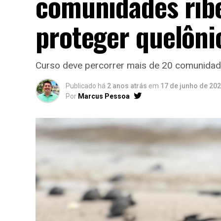
comunidades ribe
proteger quelôn
Curso deve percorrer mais de 20 comunida
Publicado há
2 anos atrás
em
17 de junho de 20
Por
Marcus Pessoa