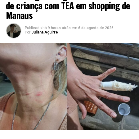
de criança com TEA em shopping de
Manaus
Publicado há
9 horas atrás
em
6 de agosto de 2026
Por
Juliana Aguirre