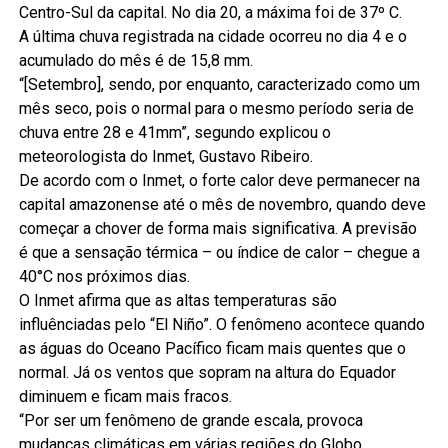
Centro-Sul da capital. No dia 20, a máxima foi de 37º C.
A última chuva registrada na cidade ocorreu no dia 4 e o
acumulado do mês é de 15,8 mm.
“[Setembro], sendo, por enquanto, caracterizado como um
mês seco, pois o normal para o mesmo período seria de
chuva entre 28 e 41mm”, segundo explicou o
meteorologista do Inmet, Gustavo Ribeiro.
De acordo com o Inmet, o forte calor deve permanecer na
capital amazonense até o mês de novembro, quando deve
começar a chover de forma mais significativa. A previsão
é que a sensação térmica – ou índice de calor – chegue a
40°C nos próximos dias.
O Inmet afirma que as altas temperaturas são
influênciadas pelo “El Niño”. O fenômeno acontece quando
as águas do Oceano Pacífico ficam mais quentes que o
normal. Já os ventos que sopram na altura do Equador
diminuem e ficam mais fracos.
“Por ser um fenômeno de grande escala, provoca
mudanças climáticas em várias regiões do Globo