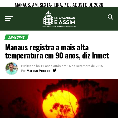
MANAUS, AM, SEXTA-FEIRA, 7 DE AGOSTO DE 2026
AMAZONAS
Manaus registra a mais alta
temperatura em 90 anos, diz Inmet
Publicado há
11 anos atrás
em
16 de setembro de 2015
Por
Marcus Pessoa