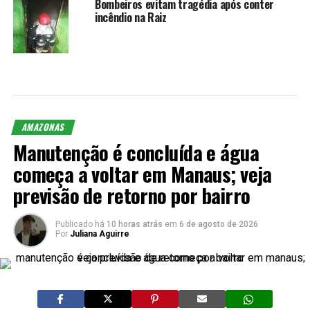
Bombeiros evitam tragédia após conter
incêndio na Raiz
AMAZONAS
Manutenção é concluída e água
começa a voltar em Manaus; veja
previsão de retorno por bairro
Publicado há
10 horas atrás
em
6 de agosto de 2026
Por
Juliana Aguirre