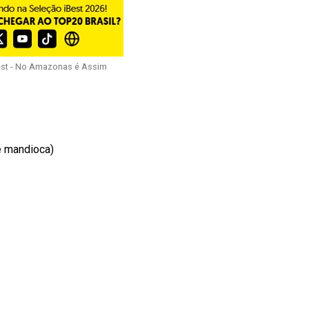
est - No Amazonas é Assim
e mandioca)