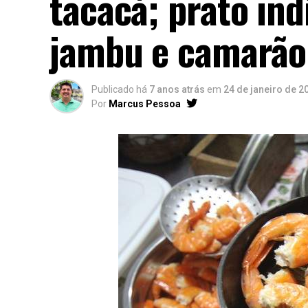
tacacá; prato ind
jambu e camarão
Publicado há
7 anos atrás
em
24 de janeiro de 2
Por
Marcus Pessoa