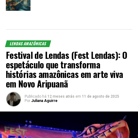
LENDAS AMAZÔNICAS
Festival de Lendas (Fest Lendas): O
espetáculo que transforma
histórias amazônicas em arte viva
em Novo Aripuanã
Publicado há
12 meses atrás
em
11 de agosto de 2025
Por
Juliana Aguirre