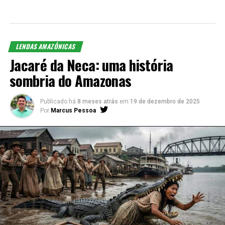
LENDAS AMAZÔNICAS
Jacaré da Neca: uma história
sombria do Amazonas
Publicado há
8 meses atrás
em
19 de dezembro de 2025
Por
Marcus Pessoa