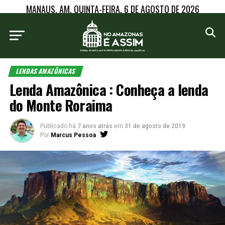
MANAUS, AM, QUINTA-FEIRA, 6 DE AGOSTO DE 2026
LENDAS AMAZÔNICAS
Lenda Amazônica : Conheça a lenda
do Monte Roraima
Publicado há
7 anos atrás
em
31 de agosto de 2019
Por
Marcus Pessoa