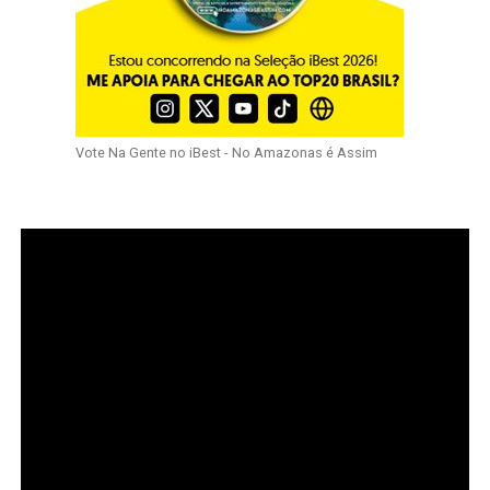
Vote Na Gente no iBest - No Amazonas é Assim