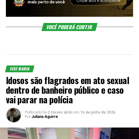
VOCÊ PODERÁ CURTIR
VIXE MARIA
Idosos são flagrados em ato sexual
dentro de banheiro público e caso
vai parar na polícia
Publicado há
2 meses atrás
em
16 de junho de 2026
Por
Juliana Aguirre