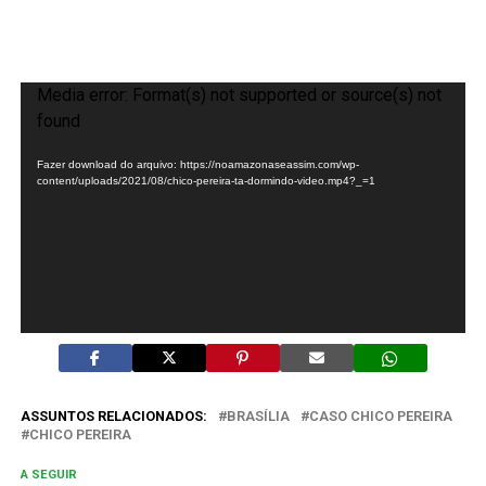
Tocador
Media error: Format(s) not supported or source(s) not
de
found
vídeo
Fazer download do arquivo: https://noamazonaseassim.com/wp-
content/uploads/2021/08/chico-pereira-ta-dormindo-video.mp4?_=1
ASSUNTOS RELACIONADOS:
BRASÍLIA
CASO CHICO PEREIRA
CHICO PEREIRA
A SEGUIR