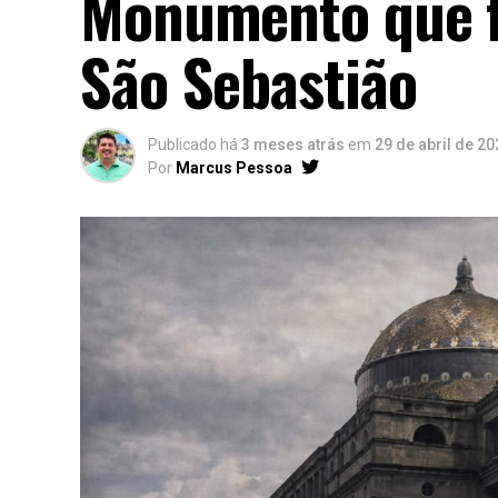
Monumento que f
São Sebastião
Publicado há
3 meses atrás
em
29 de abril de 20
Por
Marcus Pessoa