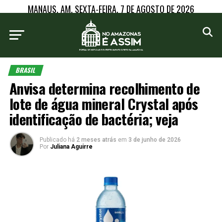
MANAUS, AM, SEXTA-FEIRA, 7 DE AGOSTO DE 2026
BRASIL
Anvisa determina recolhimento de
lote de água mineral Crystal após
identificação de bactéria; veja
Publicado há
2 meses atrás
em
3 de junho de 2026
Por
Juliana Aguirre