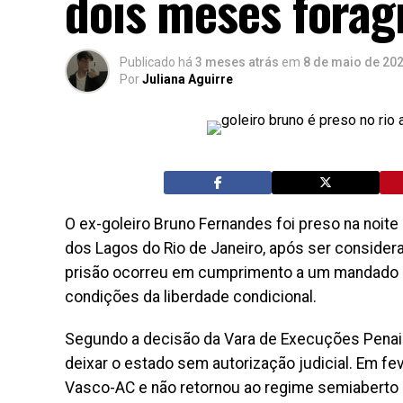
dois meses foragi
Publicado há
3 meses atrás
em
8 de maio de 20
Por
Juliana Aguirre
O ex-goleiro Bruno Fernandes foi preso na noite 
dos Lagos do Rio de Janeiro, após ser consider
prisão ocorreu em cumprimento a um mandado 
condições da liberdade condicional.
Segundo a decisão da Vara de Execuções Penais,
deixar o estado sem autorização judicial. Em fev
Vasco-AC e não retornou ao regime semiaberto 