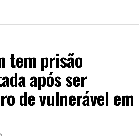
n tem prisão
tada após ser
ro de vulnerável em
6