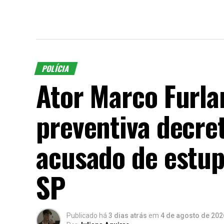
POLÍCIA
Ator Marco Furla
preventiva decre
acusado de estup
SP
Publicado há
3 dias atrás
em
4 de agosto de 202