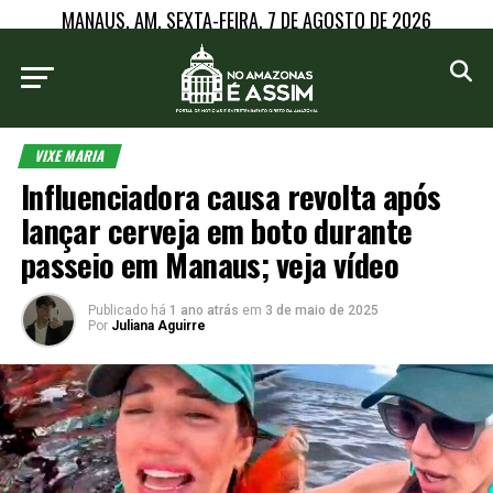
MANAUS, AM, SEXTA-FEIRA, 7 DE AGOSTO DE 2026
VIXE MARIA
Influenciadora causa revolta após
lançar cerveja em boto durante
passeio em Manaus; veja vídeo
Publicado há
1 ano atrás
em
3 de maio de 2025
Por
Juliana Aguirre