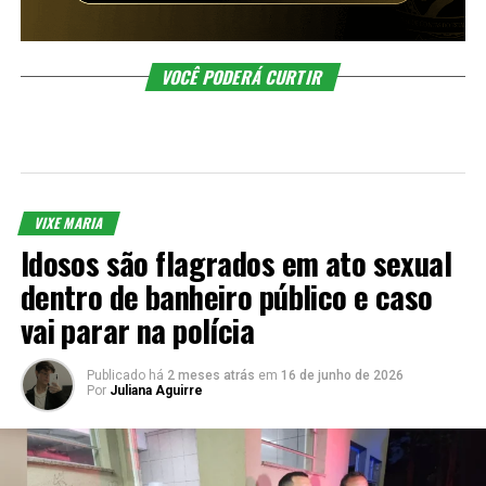
VOCÊ PODERÁ CURTIR
VIXE MARIA
Idosos são flagrados em ato sexual
dentro de banheiro público e caso
vai parar na polícia
Publicado há
2 meses atrás
em
16 de junho de 2026
Por
Juliana Aguirre