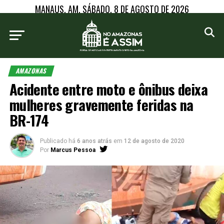
MANAUS, AM, SÁBADO, 8 DE AGOSTO DE 2026
AMAZONAS
Acidente entre moto e ônibus deixa
mulheres gravemente feridas na
BR-174
Publicado há
6 anos atrás
em
12 de agosto de 2020
Por
Marcus Pessoa