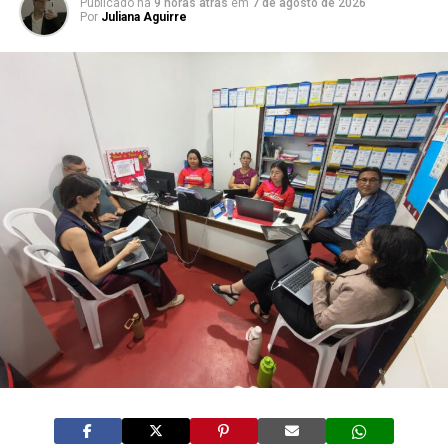
Publicado há
9 horas atrás
em
7 de agosto de 2026
Por
Juliana Aguirre