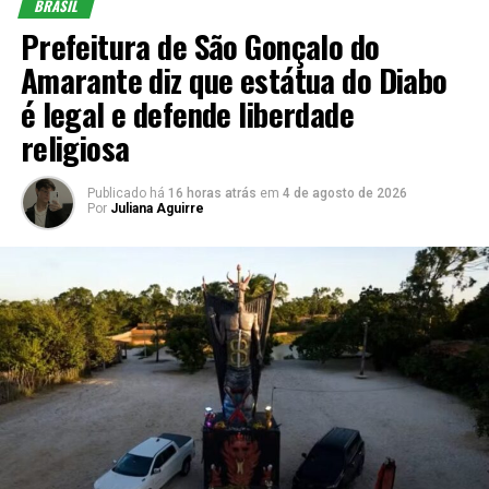
BRASIL
Prefeitura de São Gonçalo do
Amarante diz que estátua do Diabo
é legal e defende liberdade
religiosa
Publicado há
16 horas atrás
em
4 de agosto de 2026
Por
Juliana Aguirre