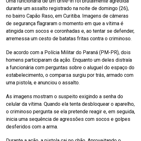
Uma funcionária de um drive-in foi brutalmente agredida
durante um assalto registrado na noite de domingo (26),
no bairro Capão Raso, em Curitiba. Imagens de câmeras
de segurança flagraram o momento em que a vítima é
atingida com socos e coronhadas e, ao tentar se defender,
arremessa um cesto de batatas fritas contra o criminoso.
De acordo com a Polícia Militar do Paraná (PM-PR), dois
homens participaram da ação. Enquanto um deles distraía
a funcionária com perguntas sobre o aluguel do espaço do
estabelecimento, o comparsa surgiu por trás, armado com
uma pistola, e anunciou o assalto.
As imagens mostram o suspeito exigindo a senha do
celular da vítima. Quando ela tenta desbloquear o aparelho,
o criminoso pergunta se ela pretende reagir e, em seguida,
inicia uma sequência de agressões com socos e golpes
desferidos com a arma.
Durante a ação, a pistola cai no chão. Aproveitando o