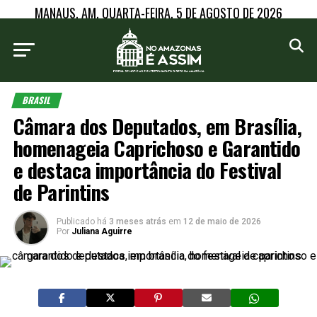
MANAUS, AM, QUARTA-FEIRA, 5 DE AGOSTO DE 2026
BRASIL
Câmara dos Deputados, em Brasília,
homenageia Caprichoso e Garantido
e destaca importância do Festival
de Parintins
Publicado há
3 meses atrás
em
12 de maio de 2026
Por
Juliana Aguirre