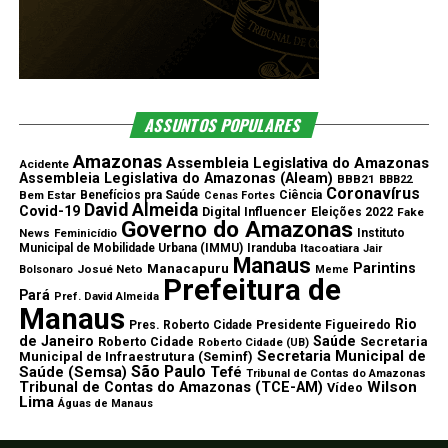
ASSUNTOS POPULARES
Amazonas
Assembleia Legislativa do Amazonas
Acidente
Assembleia Legislativa do Amazonas (Aleam)
BBB21
BBB22
Coronavírus
Bem Estar
Benefícios pra Saúde
Ciência
Cenas Fortes
David Almeida
Covid-19
Digital Influencer
Eleições 2022
Fake
Governo do Amazonas
News
Feminicídio
Instituto
Municipal de Mobilidade Urbana (IMMU)
Iranduba
Itacoatiara
Jair
Manaus
Parintins
Manacapuru
Josué Neto
Bolsonaro
Meme
Prefeitura de
Pará
Pref. David Almeida
Manaus
Rio
Pres. Roberto Cidade
Presidente Figueiredo
de Janeiro
Saúde
Roberto Cidade
Secretaria
Roberto Cidade (UB)
Secretaria Municipal de
Municipal de Infraestrutura (Seminf)
São Paulo
Saúde (Semsa)
Tefé
Tribunal de Contas do Amazonas
Wilson
Tribunal de Contas do Amazonas (TCE-AM)
Vídeo
Lima
Águas de Manaus