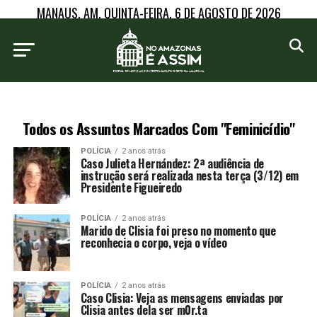
MANAUS, AM, QUINTA-FEIRA, 6 DE AGOSTO DE 2026
Todos os Assuntos Marcados Com "Feminicídio"
POLÍCIA
2 anos atrás
Caso Julieta Hernández: 2ª audiência de
instrução será realizada nesta terça (3/12) em
Presidente Figueiredo
POLÍCIA
2 anos atrás
Marido de Clisia foi preso no momento que
reconhecia o corpo, veja o vídeo
POLÍCIA
2 anos atrás
Caso Clisia: Veja as mensagens enviadas por
Clisia antes dela ser m0r.ta