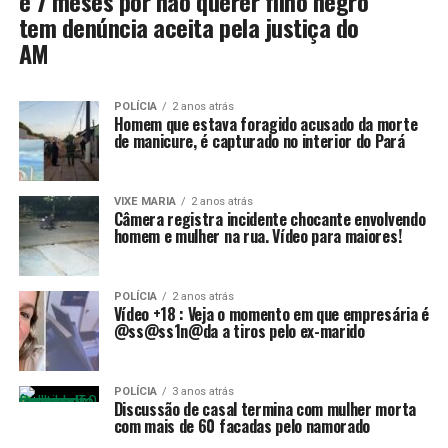
e 7 meses por não querer filho negro
tem denúncia aceita pela justiça do
AM
POLÍCIA
2 anos atrás
Homem que estava foragido acusado da morte
de manicure, é capturado no interior do Pará
VIXE MARIA
2 anos atrás
Câmera registra incidente chocante envolvendo
homem e mulher na rua. Vídeo para maiores!
POLÍCIA
2 anos atrás
Vídeo +18 : Veja o momento em que empresária é
@ss@ss1n@da a tiros pelo ex-marido
POLÍCIA
3 anos atrás
Discussão de casal termina com mulher morta
com mais de 60 facadas pelo namorado