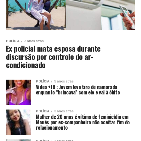
POLÍCIA
3 anos atrás
Ex policial mata esposa durante
discursão por controle do ar-
condicionado
POLÍCIA
3 anos atrás
Vídeo +18 : Jovem leva tiro de namorado
enquanto “brincava” com ele e vai à óbito
POLÍCIA
3 anos atrás
Mulher de 20 anos é vítima de feminicídio em
Maués por ex-companheiro não aceitar fim do
relacionamento