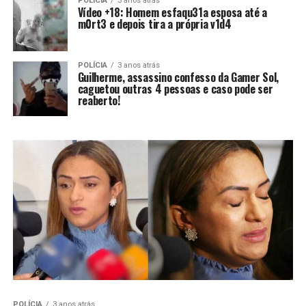
POLÍCIA
3 anos atrás
Vídeo +18: Homem esfaqu31a esposa até a
m0rt3 e depois tira a própria v1d4
POLÍCIA
3 anos atrás
Guilherme, assassino confesso da Gamer Sol,
caguetou outras 4 pessoas e caso pode ser
reaberto!
POLÍCIA
3 anos atrás