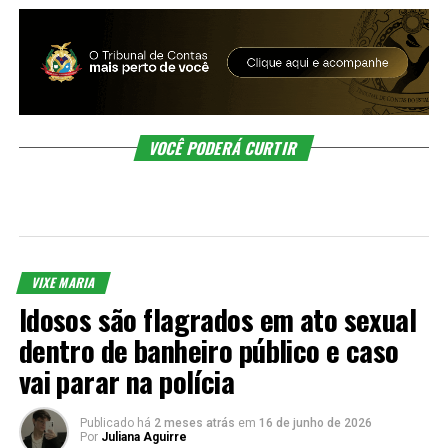
VOCÊ PODERÁ CURTIR
VIXE MARIA
Idosos são flagrados em ato sexual
dentro de banheiro público e caso
vai parar na polícia
Publicado há
2 meses atrás
em
16 de junho de 2026
Por
Juliana Aguirre