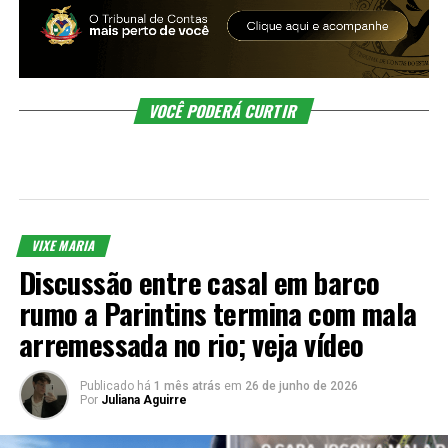
VOCÊ PODERÁ CURTIR
VIXE MARIA
Discussão entre casal em barco
rumo a Parintins termina com mala
arremessada no rio; veja vídeo
Publicado há
1 mês atrás
em
26 de junho de 2026
Por
Juliana Aguirre