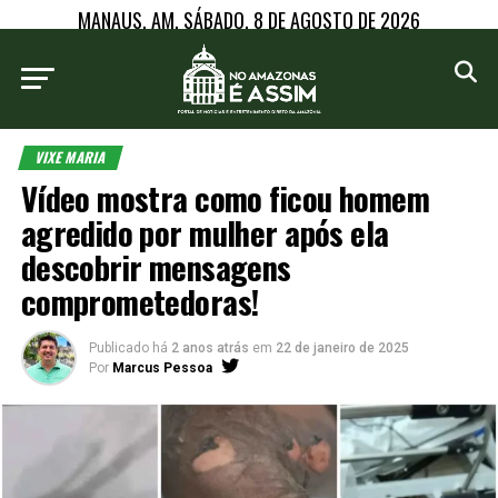
MANAUS, AM, SÁBADO, 8 DE AGOSTO DE 2026
VIXE MARIA
Vídeo mostra como ficou homem
agredido por mulher após ela
descobrir mensagens
comprometedoras!
Publicado há
2 anos atrás
em
22 de janeiro de 2025
Por
Marcus Pessoa