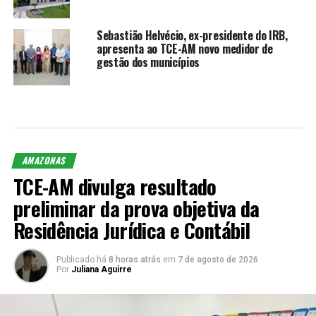
Sebastião Helvécio, ex-presidente do IRB,
apresenta ao TCE-AM novo medidor de
gestão dos municípios
AMAZONAS
TCE-AM divulga resultado
preliminar da prova objetiva da
Residência Jurídica e Contábil
Publicado há
8 horas atrás
em
7 de agosto de 2026
Por
Juliana Aguirre