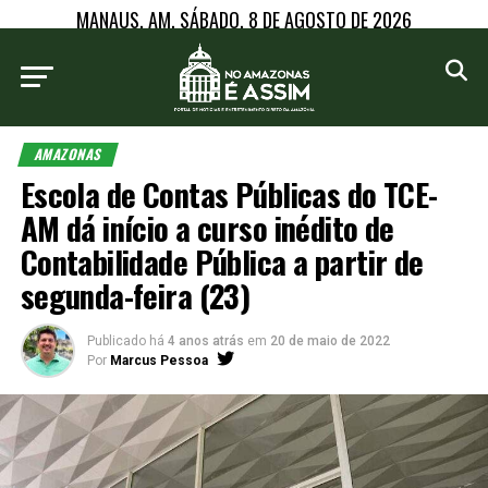
MANAUS, AM, SÁBADO, 8 DE AGOSTO DE 2026
AMAZONAS
Escola de Contas Públicas do TCE-
AM dá início a curso inédito de
Contabilidade Pública a partir de
segunda-feira (23)
Publicado há
4 anos atrás
em
20 de maio de 2022
Por
Marcus Pessoa