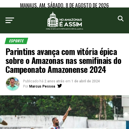
MANAUS, AM, SÁBADO, 8 DE AGOSTO DE 2026
ESPORTE
Parintins avança com vitória épica
sobre o Amazonas nas semifinais do
Campeonato Amazonense 2024
Publicado há
2 anos atrás
em
1 de abril de 2024
Por
Marcus Pessoa