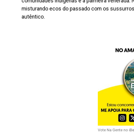
comunidades indígenas e a palmeira venerada. N
misturando ecos do passado com os sussurros d
autêntico.
Vote Na Gente no iB