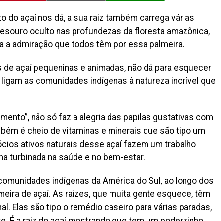
o do açaí nos dá, a sua raiz também carrega várias
esouro oculto nas profundezas da floresta amazônica,
 a admiração que todos têm por essa palmeira.
 de açaí pequeninas e animadas, não dá para esquecer
ligam as comunidades indígenas à natureza incrível que
imento”, não só faz a alegria das papilas gustativas com
bém é cheio de vitaminas e minerais que são tipo um
gócios ativos naturais desse açaí fazem um trabalho
 uma turbinada na saúde e no bem-estar.
comunidades indígenas da América do Sul, ao longo dos
eira de açaí. As raízes, que muita gente esquece, têm
l. Elas são tipo o remédio caseiro para várias paradas,
e. É a raiz do açaí mostrando que tem um poderzinho