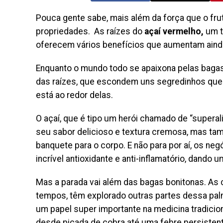
Pouca gente sabe, mais além da força que o frut
propriedades. As raízes do
açaí vermelho,
um t
oferecem vários benefícios que aumentam ainda
Enquanto o mundo todo se apaixona pelas bagas
das raízes, que escondem uns segredinhos que 
está ao redor delas.
O açaí, que é tipo um herói chamado de “superal
seu sabor delicioso e textura cremosa, mas tam
banquete para o corpo. E não para por aí, os ne
incrível antioxidante e anti-inflamatório, dando
Mas a parada vai além das bagas bonitonas. As 
tempos, têm explorado outras partes dessa palm
um papel super importante na medicina tradiciona
desde picada de cobra até uma febre persistent