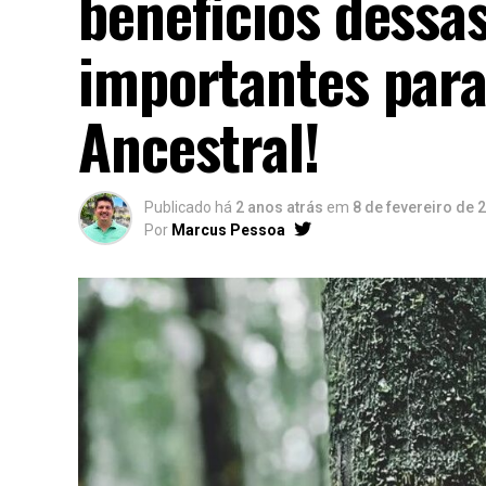
benefícios dessas
importantes para
Ancestral!
Publicado há
2 anos atrás
em
8 de fevereiro de 
Por
Marcus Pessoa