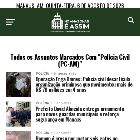
MANAUS, AM, QUINTA-FEIRA, 6 DE AGOSTO DE 2026
Todos os Assuntos Marcados Com "Polícia Civil
(PC-AM)"
POLÍCIA
6 meses atrás
Operação Erga Omnes: Polícia civil desarticula
organização criminosa que movimentou mais de
R$ 70 milhões em 4 anos
POLÍCIA
1 ano atrás
Prefeito David Almeida entrega armamento
para novos guardas municipais e reforça
segurança em Manaus
POLÍCIA
1 ano atrás
Homem é preso por matar seis gatos no