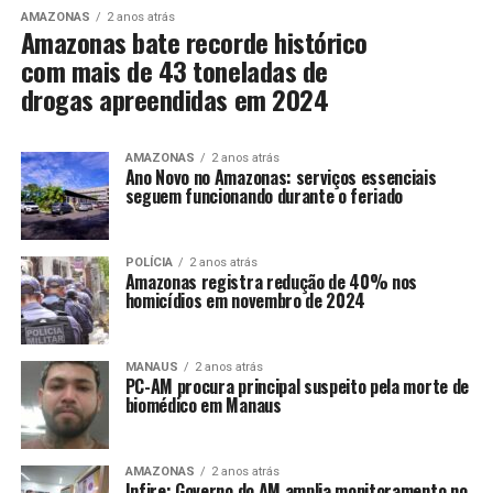
AMAZONAS
2 anos atrás
Amazonas bate recorde histórico
com mais de 43 toneladas de
drogas apreendidas em 2024
AMAZONAS
2 anos atrás
Ano Novo no Amazonas: serviços essenciais
seguem funcionando durante o feriado
POLÍCIA
2 anos atrás
Amazonas registra redução de 40% nos
homicídios em novembro de 2024
MANAUS
2 anos atrás
PC-AM procura principal suspeito pela morte de
biomédico em Manaus
AMAZONAS
2 anos atrás
Infire: Governo do AM amplia monitoramento no