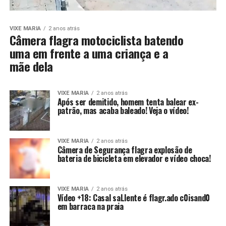
VIXE MARIA
2 anos atrás
Câmera flagra motociclista batendo
uma em frente a uma criança e a
mãe dela
VIXE MARIA
2 anos atrás
Após ser demitido, homem tenta balear ex-
patrão, mas acaba baleado! Veja o vídeo!
VIXE MARIA
2 anos atrás
Câmera de Segurança flagra explosão de
bateria de bicicleta em elevador e vídeo choca!
VIXE MARIA
2 anos atrás
Vídeo +18: Casal saLlente é flagr.ado c0isand0
em barraca na praia