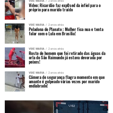
VIXE MARIA
2 anos atrás
Vídeo: Ricardão faz exp0sed da infiel para o
próprio para marido traído
VIXE MARIA
2 anos atrás
Peladona do Planato : Mulher fica nua e tenta
falar com o Lula em Brasília!
VIXE MARIA
2 anos atrás
Rosto de homem que foi retirado das águas da
orla do São Raimundo já estava devorada por
peixes!
VIXE MARIA
2 anos atrás
Câmera de segurança flagra momento em que
amante é golpeado várias vezes por marido
endiabrado!