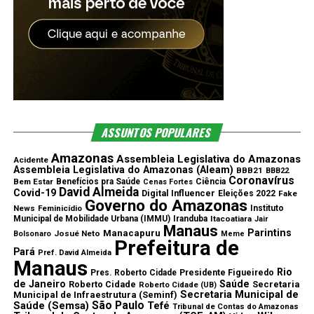
ASSUNTOS POPULARES
Amazonas
Assembleia Legislativa do Amazonas
Acidente
Assembleia Legislativa do Amazonas (Aleam)
BBB21
BBB22
Coronavírus
Bem Estar
Benefícios pra Saúde
Ciência
Cenas Fortes
David Almeida
Covid-19
Digital Influencer
Eleições 2022
Fake
Governo do Amazonas
News
Feminicídio
Instituto
Municipal de Mobilidade Urbana (IMMU)
Iranduba
Itacoatiara
Jair
Manaus
Parintins
Manacapuru
Josué Neto
Bolsonaro
Meme
Prefeitura de
Pará
Pref. David Almeida
Manaus
Rio
Pres. Roberto Cidade
Presidente Figueiredo
de Janeiro
Saúde
Roberto Cidade
Secretaria
Roberto Cidade (UB)
Secretaria Municipal de
Municipal de Infraestrutura (Seminf)
São Paulo
Saúde (Semsa)
Tefé
Tribunal de Contas do Amazonas