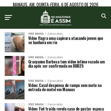
MANAUS, AM, QUINTA-FEIRA, 6 DE AGOSTO DE 2026
VIXE MARIA
2 anos atrás
Vídeo flagra uma capivara atacando jovem que
se banhava em rio
VIXE MARIA
2 anos atrás
Gracyanne Barbosa tem vídeo intimo vazado um
dia após ser confirmada no BBB25
VIXE MARIA
2 anos atrás
Vídeo: Casal despenca de rampa com moto na
entrada de motel em Manaus
VIXE MARIA
2 anos atrás
Vídeo: Fiel traída revela caso de pastor esposa