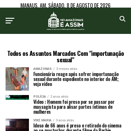
MANAUS, AM, SÁBADO, 8 DE AGOSTO DE 2026
Todos os Assuntos Marcados Com "importunação
sexual"
AMAZONAS
3 meses atrás
Funcionária reage após sofrer importunação
sexual durante expediente no interior do AM;
veja vídeo
POLÍCIA
2 anos atrás
Vídeo : Homem foi preso por se passar por
massagista para alisar partes íntimas de
mulheres
VIXE MARIA
3 anos atrás
Idoso de 66 anos é preso e retirado do cinema
ao se masturbar durante filme da Barbie