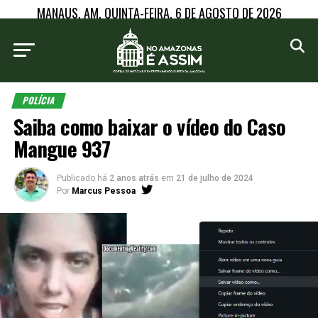
MANAUS, AM, QUINTA-FEIRA, 6 DE AGOSTO DE 2026
POLÍCIA
Saiba como baixar o vídeo do Caso
Mangue 937
Publicado há
2 anos atrás
em
21 de julho de 2024
Por
Marcus Pessoa