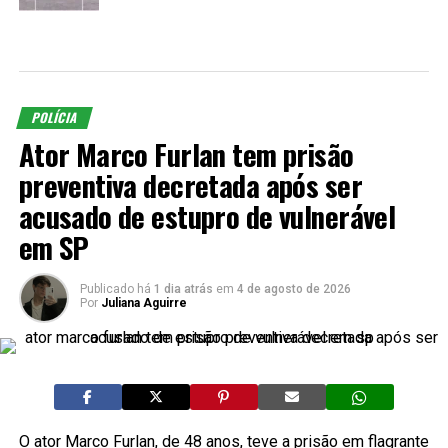
POLÍCIA
Ator Marco Furlan tem prisão
preventiva decretada após ser
acusado de estupro de vulnerável
em SP
Publicado há
1 dia atrás
em
4 de agosto de 2026
Por
Juliana Aguirre
O ator Marco Furlan, de 48 anos, teve a prisão em flagrante