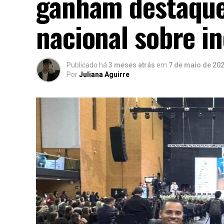
ganham destaque
nacional sobre i
Publicado há
3 meses atrás
em
7 de maio de 20
Por
Juliana Aguirre