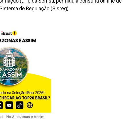
formação (DTI) da Semsa, permitiu a consulta on-line de
Sistema de Regulação (Sisreg).
est - No Amazonas é Assim