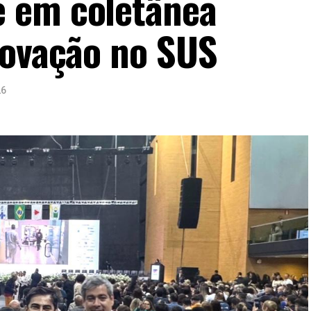
 em coletânea
novação no SUS
26