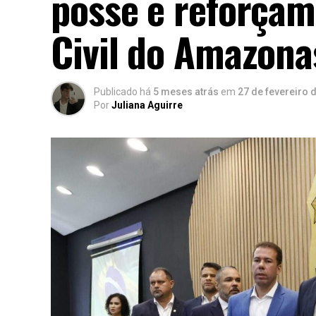
posse e reforçam 
Civil do Amazona
Publicado há
5 meses atrás
em
27 de fevereiro 
Por
Juliana Aguirre