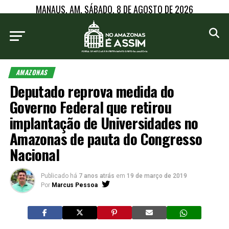
MANAUS, AM, SÁBADO, 8 DE AGOSTO DE 2026
AMAZONAS
Deputado reprova medida do
Governo Federal que retirou
implantação de Universidades no
Amazonas de pauta do Congresso
Nacional
Publicado há
7 anos atrás
em
19 de março de 2019
Por
Marcus Pessoa