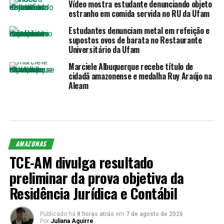
Vídeo mostra estudante denunciando objeto
estranho em comida servida no RU da Ufam
Estudantes denunciam metal em refeição e
supostos ovos de barata no Restaurante
Universitário da Ufam
Marciele Albuquerque recebe título de
cidadã amazonense e medalha Ruy Araújo na
Aleam
AMAZONAS
TCE-AM divulga resultado
preliminar da prova objetiva da
Residência Jurídica e Contábil
Publicado há
8 horas atrás
em
7 de agosto de 2026
Por
Juliana Aguirre